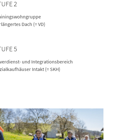
TUFE 2
ainingswohngruppe
rlängertes Dach (= VD)
TUFE 5
verdienst- und Integrationsbereich
zialkaufhäuser Intakt (= SKH)