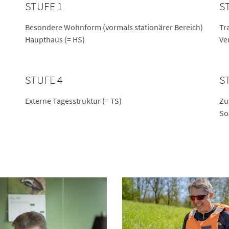
STUFE 1
S
Besondere Wohnform (vormals stationärer Bereich)
Tr
Haupthaus (= HS)
Ve
STUFE 4
S
Externe Tagesstruktur (= TS)
Zu
So