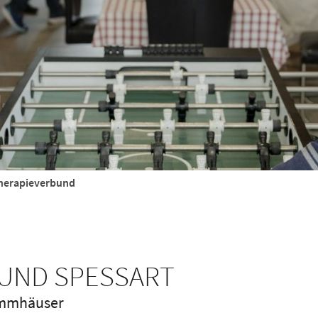
herapieverbund
UND SPESSART
tammhäuser