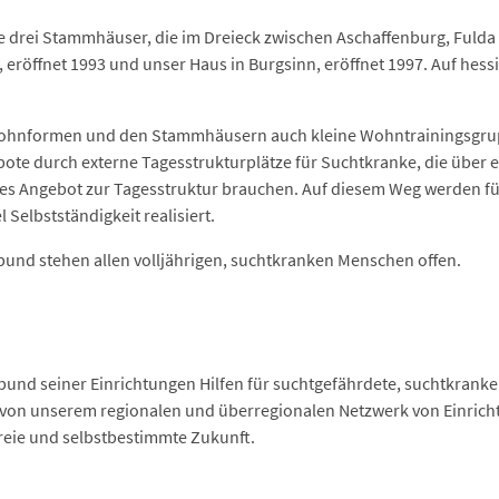
sere drei Stammhäuser, die im Dreieck zwischen Aschaffenburg, Fuld
n, eröffnet 1993 und unser Haus in Burgsinn, eröffnet 1997. Auf he
 Wohnformen und den Stammhäusern auch kleine Wohntrainingsgr
ote durch externe Tagesstrukturplätze für Suchtkranke, die über 
liches Angebot zur Tagesstruktur brauchen. Auf diesem Weg werden
 Selbstständigkeit realisiert.
bund stehen allen volljährigen, suchtkranken Menschen offen.
bund seiner Einrichtungen Hilfen für suchtgefährdete, suchtkranke
von unserem regionalen und überregionalen Netzwerk von Einricht
reie und selbstbestimmte Zukunft.