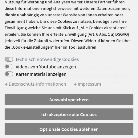
Die Verarbeitung der in das Newsletteranmeldeformular
Nutzung für Werbung und Analysen weiter. Unsere Partner führen
eingegebenen Daten erfolgt ausschließlich auf Grundlage
diese Informationen möglicherweise mit weiteren Daten zusammen,
die sie unabhängig von unserer Website von Ihnen erhalten oder
Ihrer Einwilligung (§ 6 Abs. 1 lit. a KDR-OG). Die erteilte
gesammelt haben. Um diese Cookies zu nutzen, benötigen wir Ihre
Einwilligung zur Speicherung der Daten, der E-Mail-Adresse
Einwilligung welche Sie uns mit Klick auf „Alle Cookies akzeptieren“
sowie deren Nutzung zum Versand des Newsletters können
erteilen. Sie können Ihre erteilte Einwilligung (Art. 6 Abs. 1 a) DSGVO)
Sie jederzeit widerrufen, etwa über den "Austragen"-Link im
jederzeit für die Zukunft widerrufen. Diesen Widerruf können Sie über
Newsletter. Die Rechtmäßigkeit der bereits erfolgten
die „Cookie-Einstellungen“ hier im Tool ausführen.
Datenverarbeitungsvorgänge bleibt vom Widerruf unberührt.
technisch notwendige Cookies
Videos von Youtube anzeigen
Die von Ihnen zum Zwecke des Newsletter-Bezugs bei uns
Kartenmaterial anzeigen
hinterlegten Daten werden von uns bis zu Ihrer Austragung
aus dem Newsletter gespeichert und nach der Abbestellung
Datenschutz-Informationen
Impressum
des Newsletters gelöscht. Daten, die zu anderen Zwecken bei
uns gespeichert wurden bleiben hiervon unberührt.
Auswahl speichern
Ich akzeptiere alle Cookies
8. EIGENE DIENSTE
Optionale Cookies ablehnen