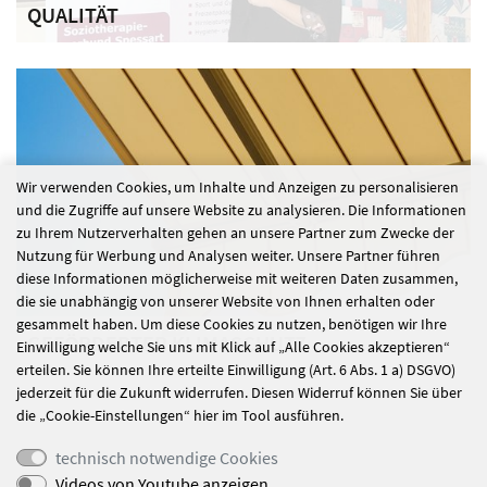
QUALITÄT
Wir verpflichten uns einem hohen Quatlitätsstandard.
Qualität bedeutet für uns Frauen und Männern mit
Suchterkrankungen eine bestmögliche Eingliederungshilfe
zu gewährleisten.
Wir verwenden Cookies, um Inhalte und Anzeigen zu personalisieren
und die Zugriffe auf unsere Website zu analysieren. Die Informationen
zu Ihrem Nutzerverhalten gehen an unsere Partner zum Zwecke der
Nutzung für Werbung und Analysen weiter. Unsere Partner führen
diese Informationen möglicherweise mit weiteren Daten zusammen,
die sie unabhängig von unserer Website von Ihnen erhalten oder
gesammelt haben. Um diese Cookies zu nutzen, benötigen wir Ihre
GEFÖRDERTER KLIMASCHUTZ
Einwilligung welche Sie uns mit Klick auf „Alle Cookies akzeptieren“
erteilen. Sie können Ihre erteilte Einwilligung (Art. 6 Abs. 1 a) DSGVO)
jederzeit für die Zukunft widerrufen. Diesen Widerruf können Sie über
die „Cookie-Einstellungen“ hier im Tool ausführen.
technisch notwendige Cookies
Videos von Youtube anzeigen