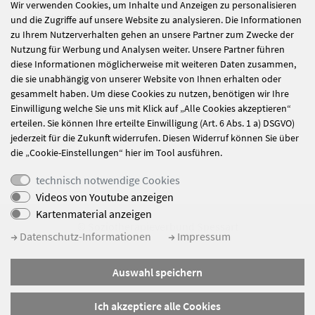
Wir verwenden Cookies, um Inhalte und Anzeigen zu personalisieren
alle Nachrichten
und die Zugriffe auf unsere Website zu analysieren. Die Informationen
zu Ihrem Nutzerverhalten gehen an unsere Partner zum Zwecke der
Nutzung für Werbung und Analysen weiter. Unsere Partner führen
diese Informationen möglicherweise mit weiteren Daten zusammen,
Bewohner Ausflug
Ausflug
die sie unabhängig von unserer Website von Ihnen erhalten oder
in der Fränkischen
Körperwelten
gesammelt haben. Um diese Cookies zu nutzen, benötigen wir Ihre
Einwilligung welche Sie uns mit Klick auf „Alle Cookies akzeptieren“
Schweiz!
„Anatomie des
erteilen. Sie können Ihre erteilte Einwilligung (Art. 6 Abs. 1 a) DSGVO)
Glücks“
jederzeit für die Zukunft widerrufen. Diesen Widerruf können Sie über
die „Cookie-Einstellungen“ hier im Tool ausführen.
technisch notwendige Cookies
Videos von Youtube anzeigen
Kartenmaterial anzeigen
© Soziotherapieverbund Spessart
Datenschutz-Informationen
Impressum
Impressum
Auswahl speichern
Datenschutz
Sitemap
Ich akzeptiere alle Cookies